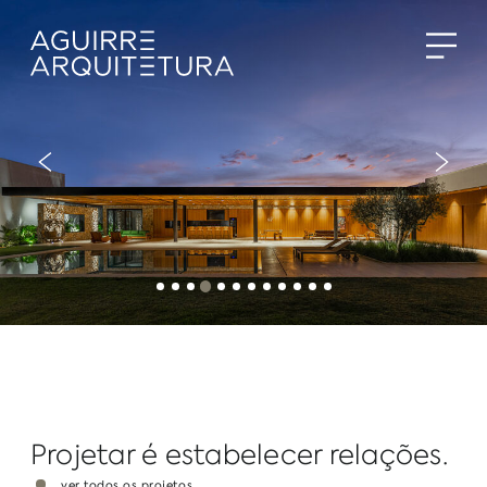
…
Projetar é estabelecer relações.
ver todos os projetos